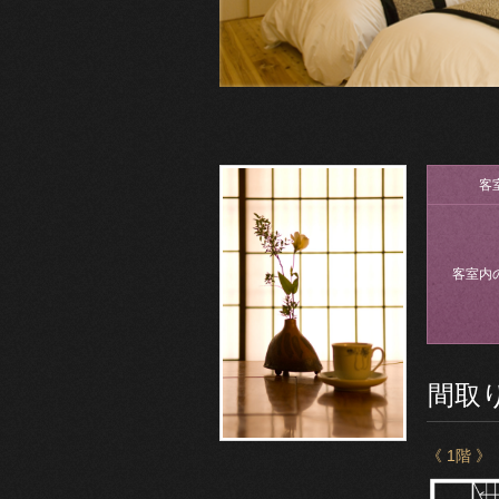
客
客室内
間取
《 1階 》