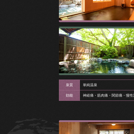
泉質
単純温泉
効能
神経痛・筋肉痛・関節痛・慢性