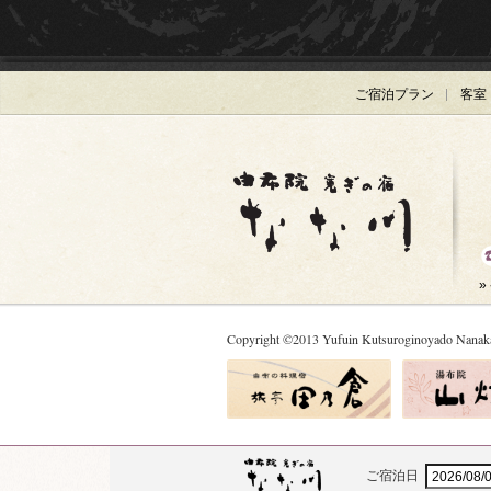
ご宿泊プラン
客室
»
Copyright
©
2013
Yufuin Kutsuroginoyado Nanaka
ご宿泊日