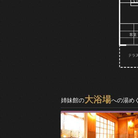
大浴場
姉妹館の
への湯め