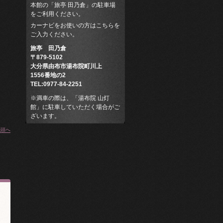
本館の「旅亭 田乃倉」の駐車場
をご利用ください。
カーナビをお使いの方はこちらを
ご入力ください。
旅亭 田乃倉
〒879-5102
大分県由布市湯布院町川上
1556番地の2
TEL:0977-84-2251
※満車の際は、「湯布院 山灯
館」に駐車していただく場合がご
ざいます。
先頭へ