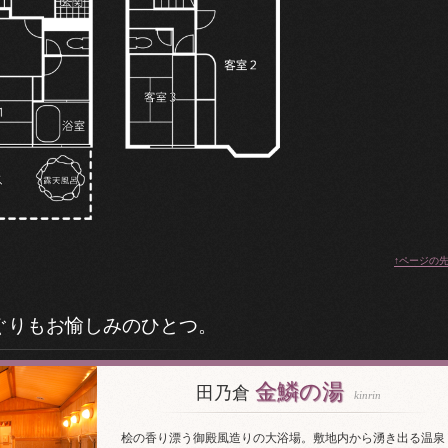
↑ページの
ぐりもお愉しみのひとつ。
金鱗の湯
田乃倉
kinrin
桧の香り漂う御殿風造りの大浴場。敷地内から湧き出る温泉