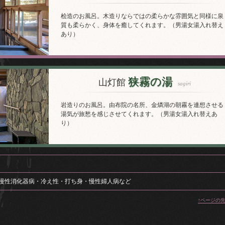
桧造のお風呂。木造りならではの柔らかな雰囲気と同様に泉
質も柔らかく、身体を癒してくれます。（男湯女湯入れ替え
あり）
狭霧の湯
山灯館
sagiri
岩造りのお風呂。由布院の名所、金燐湖の朝霧を連想させる
湯気が旅愁を感じさせてくれます。（男湯女湯入れ替えあ
り）
慢性消化器病・冷え性・打ち身・慢性婦人病など
↑ページの