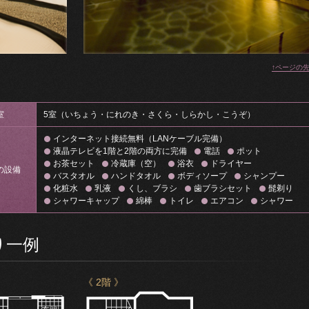
↑ページの
室
5室（いちょう・にれのき・さくら・しらかし・こうぞ）
インターネット接続無料（LANケーブル完備）
液晶テレビを1階と2階の両方に完備
電話
ポット
お茶セット
冷蔵庫（空）
浴衣
ドライヤー
の設備
バスタオル
ハンドタオル
ボディソープ
シャンプー
化粧水
乳液
くし、ブラシ
歯ブラシセット
髭剃り
シャワーキャップ
綿棒
トイレ
エアコン
シャワー
り一例
《 2階 》