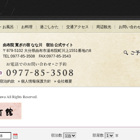
・お風呂
お料理
過ごしかた
交通アクセス
周辺観光
お問い合わ
由布院 寛ぎの宿 なな川 宿泊 公式サイト
〒879-5102
大分県由布市湯布院町川上1551番地の8
TEL:0977-85-3508 FAX:0977-85-3543
 宿泊約款
» 個人情報保護方針
» 会社概要
wa All Rights Reserved.
宿泊数
部屋数
室