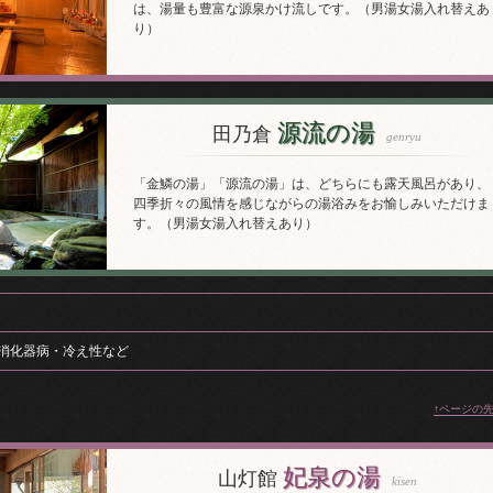
は、湯量も豊富な源泉かけ流しです。（男湯女湯入れ替えあ
り）
源流の湯
田乃倉
genryu
「金鱗の湯」「源流の湯」は、どちらにも露天風呂があり、
四季折々の風情を感じながらの湯浴みをお愉しみいただけま
す。（男湯女湯入れ替えあり）
消化器病・冷え性など
↑ページの
妃泉の湯
山灯館
kisen