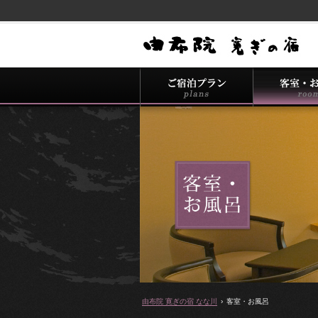
由布院 寛ぎの宿 なな川
›
客室・お風呂